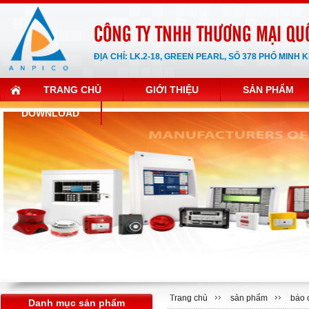
CÔNG TY TNHH THƯƠNG MẠI QU
ĐỊA CHỈ: LK.2-18, GREEN PEARL, SỐ 378 PHỐ MINH 
TRANG CHỦ
GIỚI THIỆU
SẢN PHẨM
DOWNLOAD
Trang chủ
sản phẩm
báo 
Danh mục sản phẩm