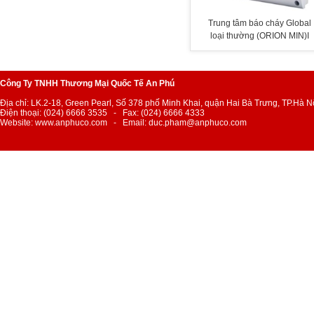
Trung tâm báo cháy Global
loại thường (ORION MIN)I
Công Ty TNHH Thương Mại Quốc Tế An Phú
Địa chỉ: LK.2-18, Green Pearl, Số 378 phố Minh Khai, quận Hai Bà Trưng, TP.Hà N
Điện thoại: (024) 6666 3535 - Fax: (024) 6666 4333
Website: www.anphuco.com - Email: duc.pham@anphuco.com