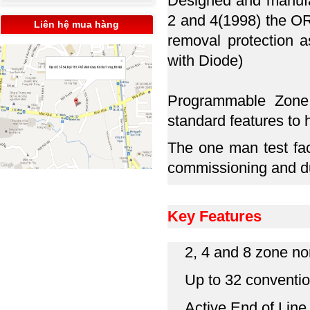
Designed and manufa
2 and 4(1998) the OR
Liên hệ mua hàng
removal protection a
with Diode)
Programmable Zone 
standard features to 
The one man test fac
commissioning and d
Key Features
2, 4 and 8 zone no
Up to 32 conventio
Active End of Line