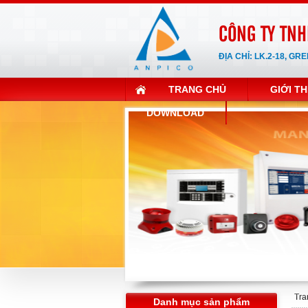
CÔNG TY TNH
ĐỊA CHỈ: LK.2-18, G
TRANG CHỦ
GIỚI TH
DOWNLOAD
Tra
Danh mục sản phẩm