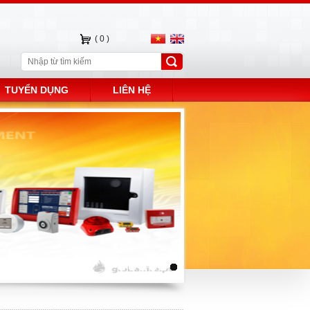
(
0
)
TUYỂN DỤNG
LIÊN HỆ