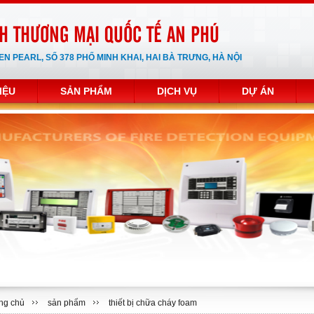
H THƯƠNG MẠI QUỐC TẾ AN PHÚ
REEN PEARL, SỐ 378 PHỐ MINH KHAI, HAI BÀ TRƯNG, HÀ NỘI
IỆU
SẢN PHẨM
DỊCH VỤ
DỰ ÁN
ng chủ
sản phẩm
thiết bị chữa cháy foam